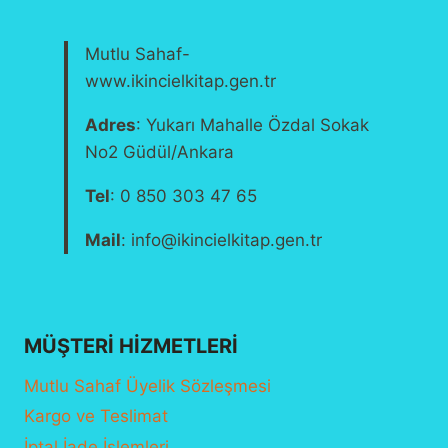
Mutlu Sahaf-
www.ikincielkitap.gen.tr
Adres
: Yukarı Mahalle Özdal Sokak
No2 Güdül/Ankara
Tel
: 0 850 303 47 65
Mail
: info@ikincielkitap.gen.tr
MÜŞTERI HIZMETLERI
Mutlu Sahaf Üyelik Sözleşmesi
Kargo ve Teslimat
İptal İade İşlemleri