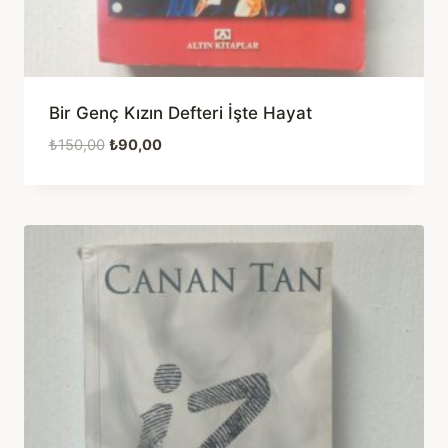
Bir Genç Kızın Defteri İşte Hayat
Orijinal
Şu
₺
150,00
₺
90,00
fiyat:
andaki
₺150,00.
fiyat:
₺90,00.