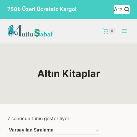
Skip
Ara
750₺ Üzeri Ücretsiz Kargo!
to
content
0
Altın Kitaplar
7 sonucun tümü gösteriliyor