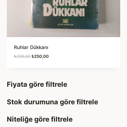
Ruhlar Dükkanı
Orijinal
Şu
₺
290,00
₺
250,00
fiyat:
andaki
₺290,00.
fiyat:
₺250,00.
Fiyata göre filtrele
Stok durumuna göre filtrele
Niteliğe göre filtrele