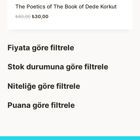
The Poetics of The Book of Dede Korkut
Orijinal
Şu
₺
60,00
₺
30,00
fiyat:
andaki
₺60,00.
fiyat:
₺30,00.
Fiyata göre filtrele
Stok durumuna göre filtrele
Niteliğe göre filtrele
Puana göre filtrele