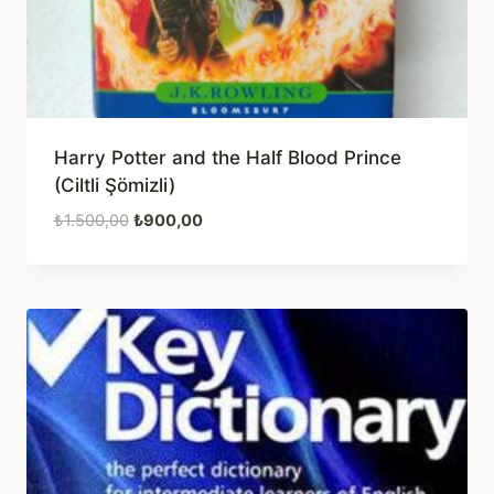
Harry Potter and the Half Blood Prince
(Ciltli Şömizli)
Orijinal
Şu
₺
1.500,00
₺
900,00
fiyat:
andaki
₺1.500,00.
fiyat:
₺900,00.