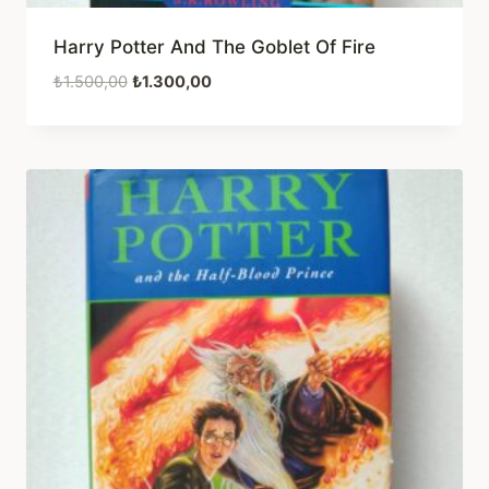
Harry Potter And The Goblet Of Fire
Orijinal
Şu
₺
1.500,00
₺
1.300,00
fiyat:
andaki
₺1.500,00.
fiyat:
₺1.300,00.