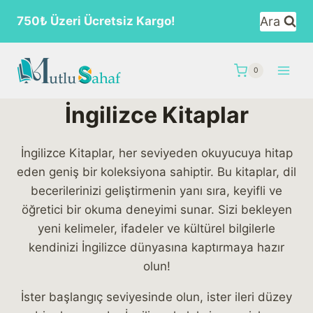
Skip
Ara
750₺ Üzeri Ücretsiz Kargo!
to
content
0
İngilizce Kitaplar
İngilizce Kitaplar, her seviyeden okuyucuya hitap
eden geniş bir koleksiyona sahiptir. Bu kitaplar, dil
becerilerinizi geliştirmenin yanı sıra, keyifli ve
öğretici bir okuma deneyimi sunar. Sizi bekleyen
yeni kelimeler, ifadeler ve kültürel bilgilerle
kendinizi İngilizce dünyasına kaptırmaya hazır
olun!
İster başlangıç seviyesinde olun, ister ileri düzey