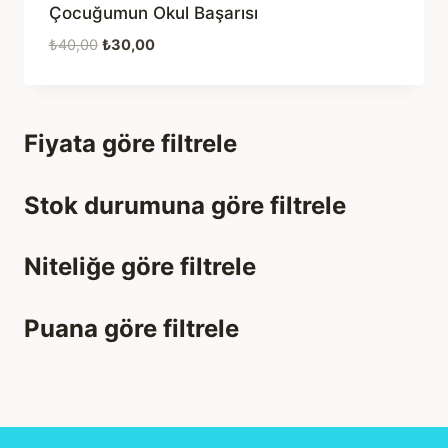
Çocuğumun Okul Başarısı
Orijinal
Şu
₺
40,00
₺
30,00
fiyat:
andaki
₺40,00.
fiyat:
₺30,00.
Fiyata göre filtrele
Stok durumuna göre filtrele
Niteliğe göre filtrele
Puana göre filtrele