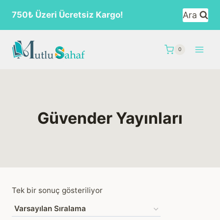
Skip
Ara
750₺ Üzeri Ücretsiz Kargo!
to
content
0
Güvender Yayınları
Tek bir sonuç gösteriliyor