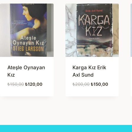
Ateşle Oynayan
Karga Kız Erik
Kız
Axl Sund
Orijinal
Şu
Orijinal
Şu
₺
150,00
₺
120,00
₺
200,00
₺
150,00
fiyat:
andaki
fiyat:
andaki
₺150,00.
fiyat:
₺200,00.
fiyat:
₺120,00.
₺150,00.