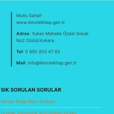
Mutlu Sahaf-
www.ikincielkitap.gen.tr
Adres
: Yukarı Mahalle Özdal Sokak
No2 Güdül/Ankara
Tel
: 0 850 303 47 65
Mail
: info@ikincielkitap.gen.tr
SIK SORULAN SORULAR
Korsan Kitap Nasıl Anlaşılır
Google Yorumuna %20 İndirim Fırsatı