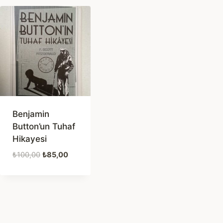
Benjamin
Button’un Tuhaf
Hikayesi
Orijinal
Şu
₺
100,00
₺
85,00
fiyat:
andaki
₺100,00.
fiyat:
₺85,00.