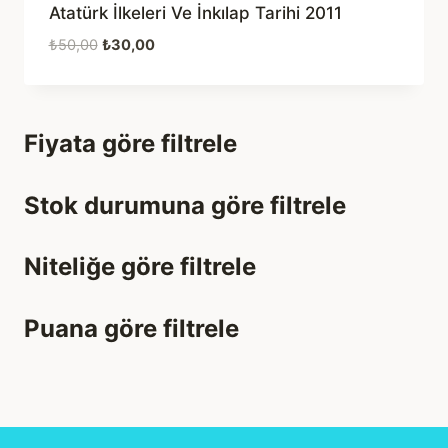
Atatürk İlkeleri Ve İnkılap Tarihi 2011
Orijinal
Şu
₺
50,00
₺
30,00
fiyat:
andaki
₺50,00.
fiyat:
₺30,00.
Fiyata göre filtrele
Stok durumuna göre filtrele
Niteliğe göre filtrele
Puana göre filtrele