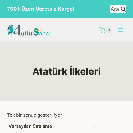
Skip
Ara
750₺ Üzeri Ücretsiz Kargo!
to
content
0
Atatürk İlkeleri
Tek bir sonuç gösteriliyor