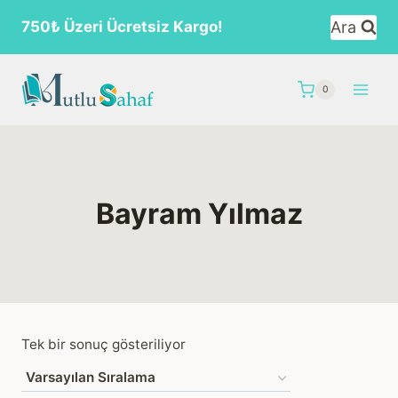
Skip
Ara
750₺ Üzeri Ücretsiz Kargo!
to
content
0
Bayram Yılmaz
Tek bir sonuç gösteriliyor