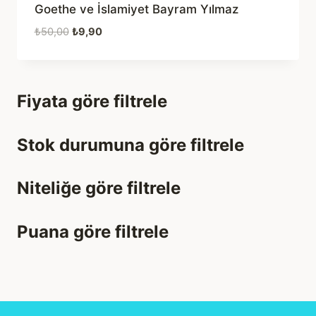
Goethe ve İslamiyet Bayram Yılmaz
Orijinal
Şu
₺
50,00
₺
9,90
fiyat:
andaki
₺50,00.
fiyat:
₺9,90.
Fiyata göre filtrele
Stok durumuna göre filtrele
Niteliğe göre filtrele
Puana göre filtrele