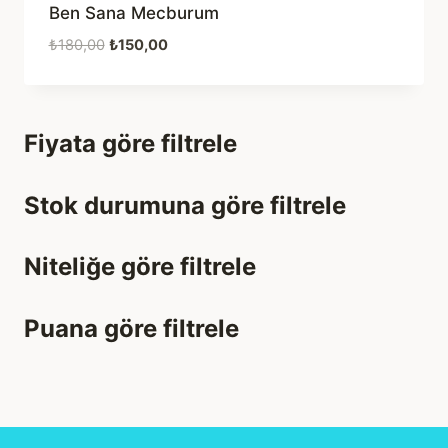
Ben Sana Mecburum
Orijinal
Şu
₺
180,00
₺
150,00
fiyat:
andaki
₺180,00.
fiyat:
₺150,00.
Fiyata göre filtrele
Stok durumuna göre filtrele
Niteliğe göre filtrele
Puana göre filtrele