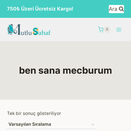
Skip
Ara
750₺ Üzeri Ücretsiz Kargo!
to
content
0
ben sana mecburum
Tek bir sonuç gösteriliyor