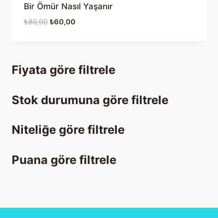
Bir Ömür Nasıl Yaşanır
Orijinal
Şu
₺
80,00
₺
60,00
fiyat:
andaki
₺80,00.
fiyat:
₺60,00.
Fiyata göre filtrele
Stok durumuna göre filtrele
Niteliğe göre filtrele
Puana göre filtrele