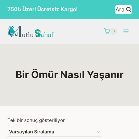
Skip
Ara
750₺ Üzeri Ücretsiz Kargo!
to
content
0
Bir Ömür Nasıl Yaşanır
Tek bir sonuç gösteriliyor