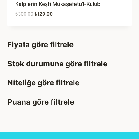
Kalplerin Keşfi Mükaşefetü’l-Kulüb
Orijinal
Şu
₺
300,00
₺
129,00
fiyat:
andaki
₺300,00.
fiyat:
₺129,00.
Fiyata göre filtrele
Stok durumuna göre filtrele
Niteliğe göre filtrele
Puana göre filtrele