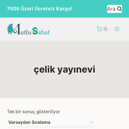
Skip
Ara
750₺ Üzeri Ücretsiz Kargo!
to
content
0
çelik yayınevi
Tek bir sonuç gösteriliyor