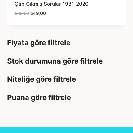
Çap Çıkmış Sorular 1981-2020
Orijinal
Şu
₺
80,00
₺
49,00
fiyat:
andaki
₺80,00.
fiyat:
₺49,00.
Fiyata göre filtrele
Stok durumuna göre filtrele
Niteliğe göre filtrele
Puana göre filtrele