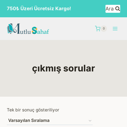
Skip
Ara
750₺ Üzeri Ücretsiz Kargo!
to
content
0
çıkmış sorular
Tek bir sonuç gösteriliyor