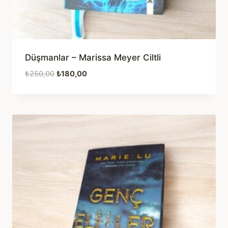
Düşmanlar – Marissa Meyer Ciltli
Orijinal
Şu
₺
250,00
₺
180,00
fiyat:
andaki
₺250,00.
fiyat:
₺180,00.