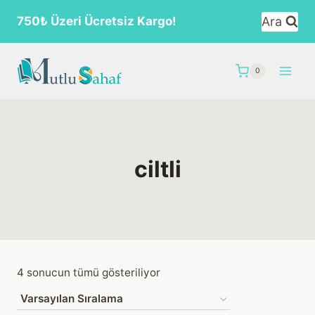
Skip
Ara
750₺ Üzeri Ücretsiz Kargo!
to
content
0
ciltli
4 sonucun tümü gösteriliyor