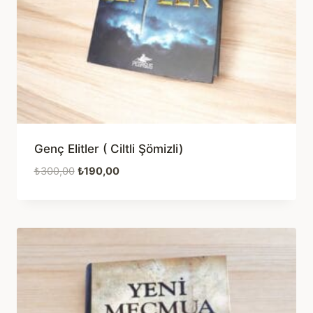
Genç Elitler ( Ciltli Şömizli)
Orijinal
Şu
₺
300,00
₺
190,00
fiyat:
andaki
₺300,00.
fiyat:
₺190,00.