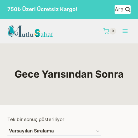
Skip
Ara
750₺ Üzeri Ücretsiz Kargo!
to
content
0
Gece Yarısından Sonra
Tek bir sonuç gösteriliyor