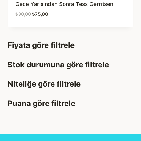
Gece Yarısından Sonra Tess Gerrıtsen
Orijinal
Şu
₺
90,00
₺
75,00
fiyat:
andaki
₺90,00.
fiyat:
₺75,00.
Fiyata göre filtrele
Stok durumuna göre filtrele
Niteliğe göre filtrele
Puana göre filtrele