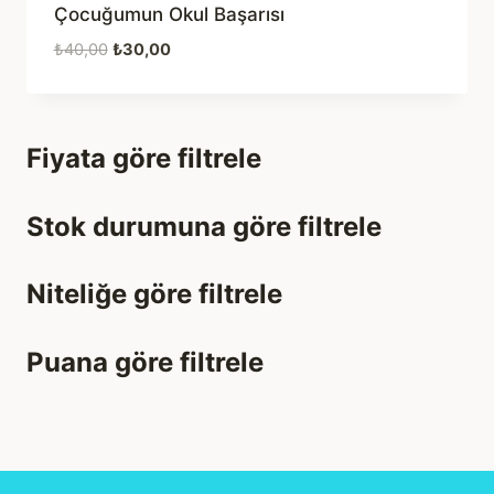
Çocuğumun Okul Başarısı
Orijinal
Şu
₺
40,00
₺
30,00
fiyat:
andaki
₺40,00.
fiyat:
₺30,00.
Fiyata göre filtrele
Stok durumuna göre filtrele
Niteliğe göre filtrele
Puana göre filtrele