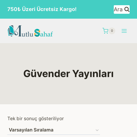
Skip
Ara
750₺ Üzeri Ücretsiz Kargo!
to
content
0
Güvender Yayınları
Tek bir sonuç gösteriliyor