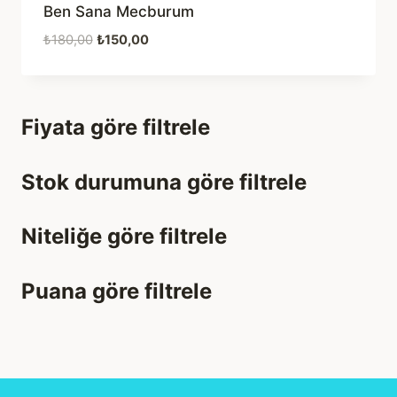
Ben Sana Mecburum
Orijinal
Şu
₺
180,00
₺
150,00
fiyat:
andaki
₺180,00.
fiyat:
₺150,00.
Fiyata göre filtrele
Stok durumuna göre filtrele
Niteliğe göre filtrele
Puana göre filtrele