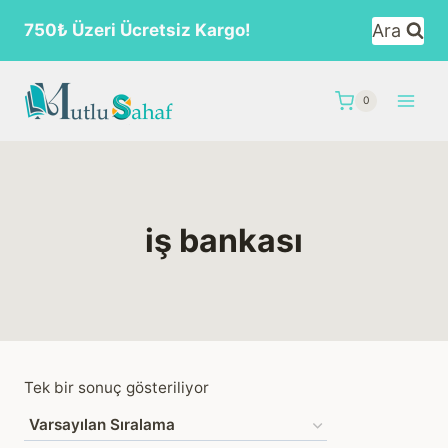
Skip
Ara
750₺ Üzeri Ücretsiz Kargo!
to
content
0
iş bankası
Tek bir sonuç gösteriliyor