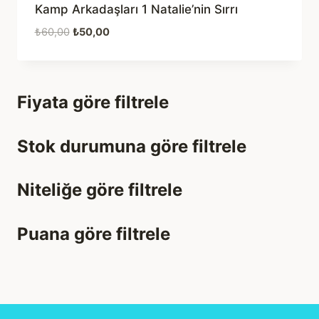
Kamp Arkadaşları 1 Natalie’nin Sırrı
Orijinal
Şu
₺
60,00
₺
50,00
fiyat:
andaki
₺60,00.
fiyat:
₺50,00.
Fiyata göre filtrele
Stok durumuna göre filtrele
Niteliğe göre filtrele
Puana göre filtrele