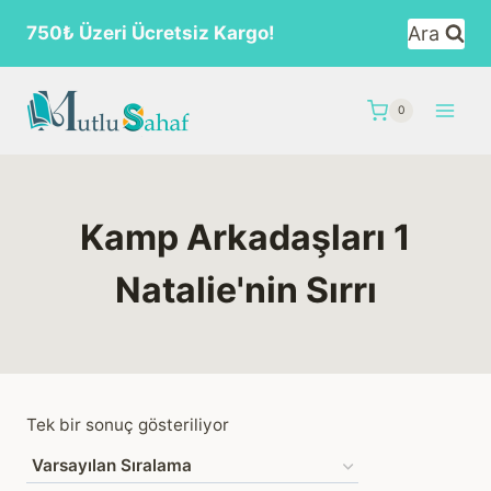
Skip
Ara
750₺ Üzeri Ücretsiz Kargo!
to
content
0
Kamp Arkadaşları 1
Natalie'nin Sırrı
Tek bir sonuç gösteriliyor