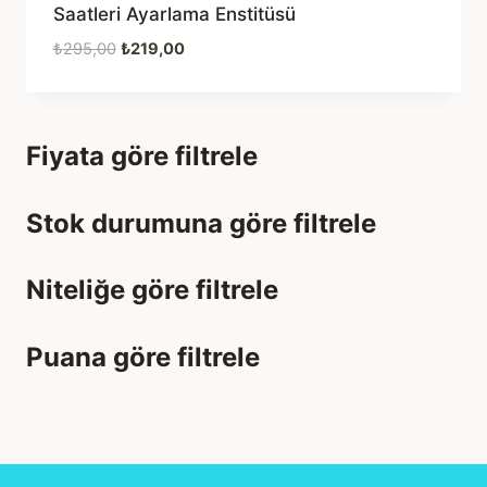
Saatleri Ayarlama Enstitüsü
Orijinal
Şu
₺
295,00
₺
219,00
fiyat:
andaki
₺295,00.
fiyat:
₺219,00.
Fiyata göre filtrele
Stok durumuna göre filtrele
Niteliğe göre filtrele
Puana göre filtrele