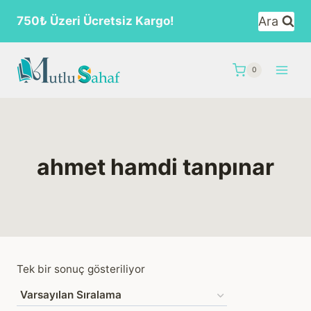
Skip
Ara
750₺ Üzeri Ücretsiz Kargo!
to
content
0
ahmet hamdi tanpınar
Tek bir sonuç gösteriliyor