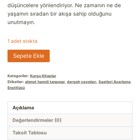
düşüncelere yönlendiriyor. Ne zamanın ne de
yaşamın sıradan bir akışa sahip olduğunu
unutmayın.
1 adet stokta
Saatleri
Sepete Ekle
Ayarlama
Enstitüsü
Kategoriler:
Kurgu Kitaplar
adet
Etiketler:
ahmet hamdi tanpınar
,
dergah yayınları
,
Saatleri Ayarlama
Enstitüsü
Açıklama
Değerlendirmeler (0)
Taksit Tablosu