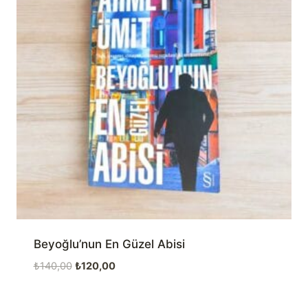
Beyoğlu’nun En Güzel Abisi
Orijinal
Şu
₺
140,00
₺
120,00
fiyat:
andaki
₺140,00.
fiyat: