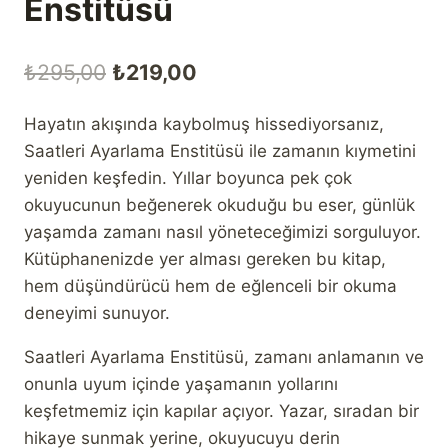
Enstitüsü
Orijinal
Şu
₺
295,00
₺
219,00
fiyat:
andaki
Hayatın akışında kaybolmuş hissediyorsanız,
₺295,00.
fiyat:
Saatleri Ayarlama Enstitüsü ile zamanın kıymetini
₺219,00.
yeniden keşfedin. Yıllar boyunca pek çok
okuyucunun beğenerek okuduğu bu eser, günlük
yaşamda zamanı nasıl yöneteceğimizi sorguluyor.
Kütüphanenizde yer alması gereken bu kitap,
hem düşündürücü hem de eğlenceli bir okuma
deneyimi sunuyor.
Saatleri Ayarlama Enstitüsü, zamanı anlamanın ve
onunla uyum içinde yaşamanın yollarını
keşfetmemiz için kapılar açıyor. Yazar, sıradan bir
hikaye sunmak yerine, okuyucuyu derin