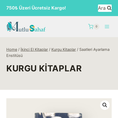
Skip
Ara
750₺ Üzeri Ücretsiz Kargo!
to
content
0
Home
/
İkinci El Kitaplar
/
Kurgu Kitaplar
/
Saatleri Ayarlama
Enstitüsü
KURGU KITAPLAR