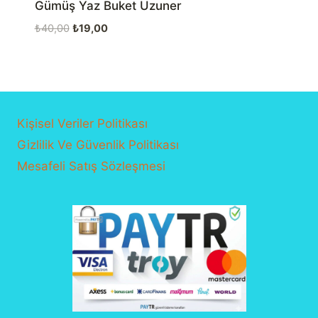
Gümüş Yaz Buket Uzuner
Orijinal
Şu
₺
40,00
₺
19,00
fiyat:
andaki
₺40,00.
fiyat:
₺19,00.
Kişisel Veriler Politikası
Gizlilik Ve Güvenlik Politikası
Mesafeli Satış Sözleşmesi