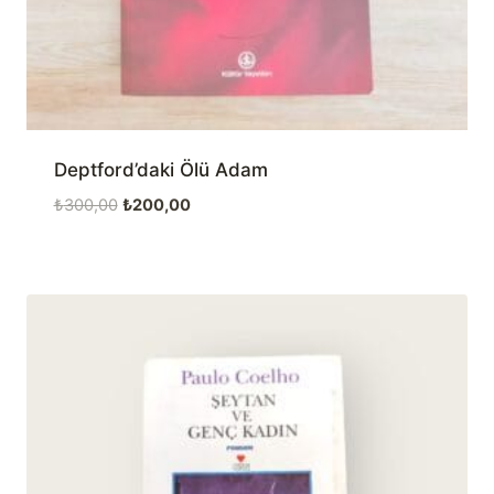
Deptford’daki Ölü Adam
Orijinal
Şu
₺
300,00
₺
200,00
fiyat:
andaki
₺300,00.
fiyat:
₺200,00.