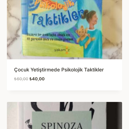
Çocuk Yetiştirmede Psikolojik Taktikler
Orijinal
Şu
₺
60,00
₺
40,00
fiyat:
andaki
₺60,00.
fiyat:
₺40,00.