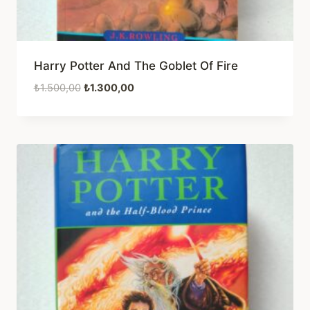
Harry Potter And The Goblet Of Fire
Orijinal
Şu
₺
1.500,00
₺
1.300,00
fiyat:
andaki
₺1.500,00.
fiyat:
₺1.300,00.