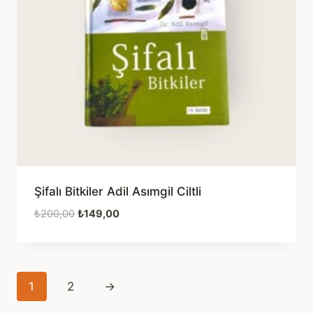
Şifalı Bitkiler Adil Asımgil Ciltli
Orijinal
Şu
₺
200,00
₺
149,00
fiyat:
andaki
₺200,00.
fiyat:
₺149,00.
1
2
→