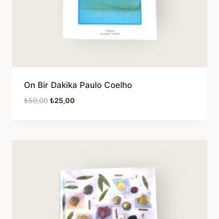
On Bir Dakika Paulo Coelho
Orijinal
Şu
₺
50,00
₺
25,00
fiyat:
andaki
₺50,00.
fiyat:
₺25,00.