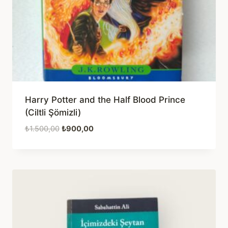
Harry Potter and the Half Blood Prince
(Ciltli Şömizli)
Orijinal
Şu
₺
1.500,00
₺
900,00
fiyat:
andaki
₺1.500,00.
fiyat:
₺900,00.