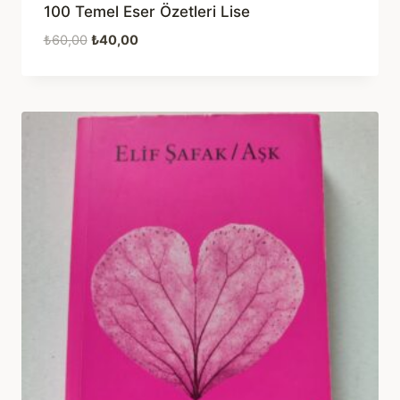
100 Temel Eser Özetleri Lise
Orijinal
Şu
₺
60,00
₺
40,00
fiyat:
andaki
₺60,00.
fiyat:
₺40,00.