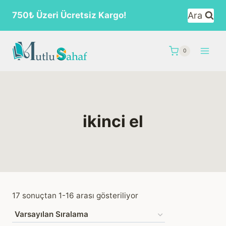
Skip
Ara
750₺ Üzeri Ücretsiz Kargo!
to
content
0
ikinci el
17 sonuçtan 1-16 arası gösteriliyor