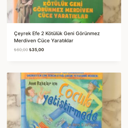
Çeyrek Efe 2 Kötülük Geni Görünmez
Merdiven Cüce Yaratıklar
Orijinal
Şu
₺
60,00
₺
35,00
fiyat:
andaki
₺60,00.
fiyat:
₺35,00.