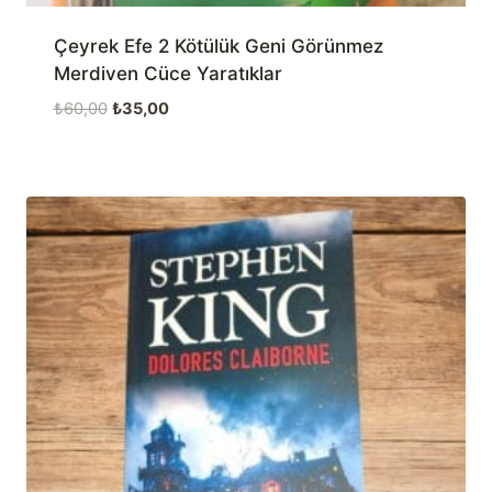
Çeyrek Efe 2 Kötülük Geni Görünmez
Merdiven Cüce Yaratıklar
Orijinal
Şu
₺
60,00
₺
35,00
fiyat:
andaki
₺60,00.
fiyat:
₺35,00.