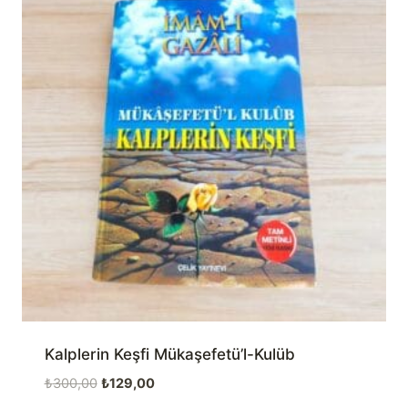
Kalplerin Keşfi Mükaşefetü’l-Kulüb
Orijinal
Şu
₺
300,00
₺
129,00
fiyat:
andaki