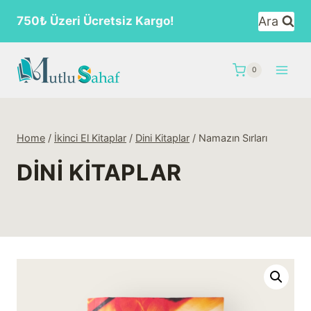
Skip
Ara
750₺ Üzeri Ücretsiz Kargo!
to
content
0
Home
/
İkinci El Kitaplar
/
Dini Kitaplar
/
Namazın Sırları
DINI KITAPLAR