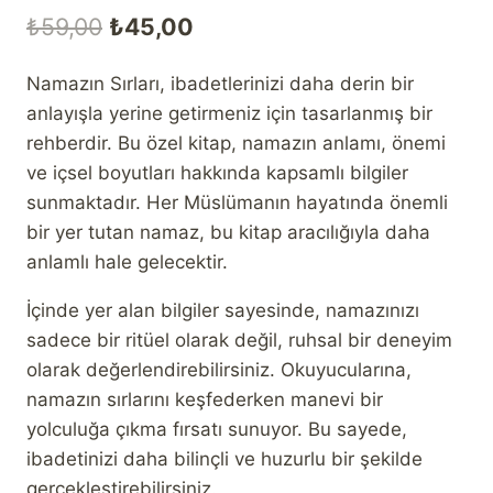
Orijinal
Şu
₺
59,00
₺
45,00
fiyat:
andaki
Namazın Sırları, ibadetlerinizi daha derin bir
₺59,00.
fiyat:
anlayışla yerine getirmeniz için tasarlanmış bir
₺45,00.
rehberdir. Bu özel kitap, namazın anlamı, önemi
ve içsel boyutları hakkında kapsamlı bilgiler
sunmaktadır. Her Müslümanın hayatında önemli
bir yer tutan namaz, bu kitap aracılığıyla daha
anlamlı hale gelecektir.
İçinde yer alan bilgiler sayesinde, namazınızı
sadece bir ritüel olarak değil, ruhsal bir deneyim
olarak değerlendirebilirsiniz. Okuyucularına,
namazın sırlarını keşfederken manevi bir
yolculuğa çıkma fırsatı sunuyor. Bu sayede,
ibadetinizi daha bilinçli ve huzurlu bir şekilde
gerçekleştirebilirsiniz.