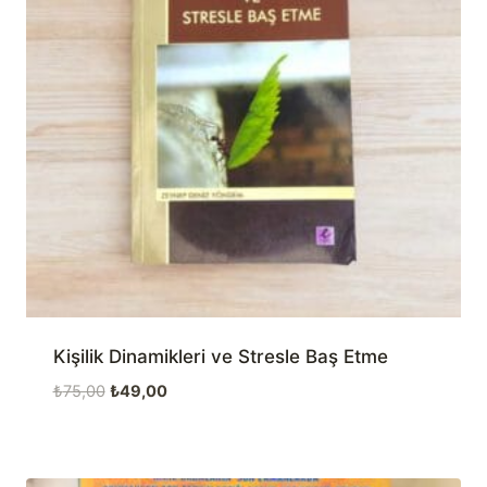
Kişilik Dinamikleri ve Stresle Baş Etme
Orijinal
Şu
₺
75,00
₺
49,00
fiyat:
andaki
₺75,00.
fiyat:
₺49,00.