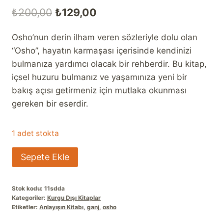
Orijinal
Şu
₺
200,00
₺
129,00
fiyat:
andaki
Osho’nun derin ilham veren sözleriyle dolu olan
₺200,00.
fiyat:
“Osho”, hayatın karmaşası içerisinde kendinizi
₺129,00.
bulmanıza yardımcı olacak bir rehberdir. Bu kitap,
içsel huzuru bulmanız ve yaşamınıza yeni bir
bakış açısı getirmeniz için mutlaka okunması
gereken bir eserdir.
1 adet stokta
Anlayışın
Sepete Ekle
Kitabı
Osho
Stok kodu:
11sdda
adet
Kategoriler:
Kurgu Dışı Kitaplar
Etiketler:
Anlayışın Kitabı
,
ganj
,
osho