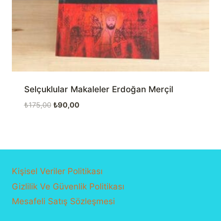
Selçuklular Makaleler Erdoğan Merçil
Orijinal
Şu
₺
175,00
₺
90,00
fiyat:
andaki
₺175,00.
fiyat:
₺90,00.
Kişisel Veriler Politikası
Gizlilik Ve Güvenlik Politikası
Mesafeli Satış Sözleşmesi