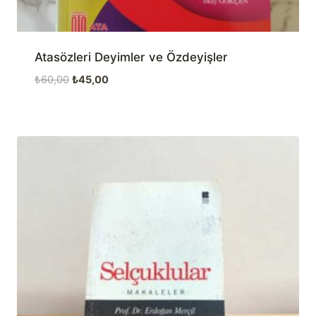
Atasözleri Deyimler ve Özdeyişler
Orijinal
Şu
₺
60,00
₺
45,00
fiyat:
andaki
₺60,00.
fiyat:
₺45,00.