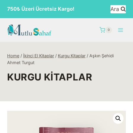
Skip
Ara
750₺ Üzeri Ücretsiz Kargo!
to
content
0
Home
/
İkinci El Kitaplar
/
Kurgu Kitaplar
/
Aşkın Şehidi
Ahmet Turgut
KURGU KITAPLAR