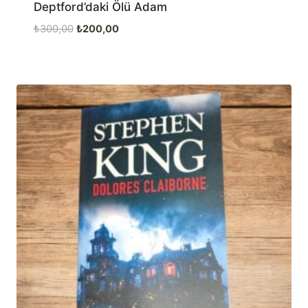
Deptford’daki Ölü Adam
Orijinal
Şu
₺
300,00
₺
200,00
fiyat:
andaki
₺300,00.
fiyat:
₺200,00.