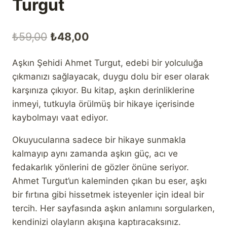
Turgut
Orijinal
Şu
₺
59,00
₺
48,00
fiyat:
andaki
Aşkın Şehidi Ahmet Turgut, edebi bir yolculuğa
₺59,00.
fiyat:
çıkmanızı sağlayacak, duygu dolu bir eser olarak
₺48,00.
karşınıza çıkıyor. Bu kitap, aşkın derinliklerine
inmeyi, tutkuyla örülmüş bir hikaye içerisinde
kaybolmayı vaat ediyor.
Okuyucularına sadece bir hikaye sunmakla
kalmayıp aynı zamanda aşkın güç, acı ve
fedakarlık yönlerini de gözler önüne seriyor.
Ahmet Turgut’un kaleminden çıkan bu eser, aşkı
bir fırtına gibi hissetmek isteyenler için ideal bir
tercih. Her sayfasında aşkın anlamını sorgularken,
kendinizi olayların akışına kaptıracaksınız.