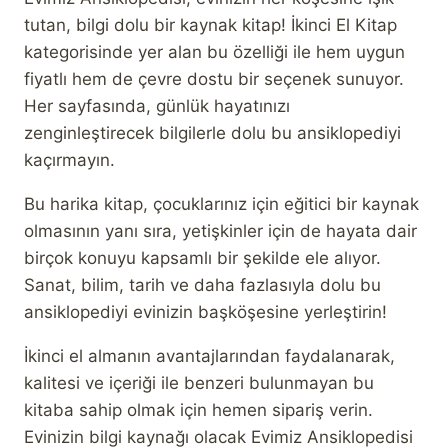
₺799,00.
fiyat:
aldı
tutan, bilgi dolu bir kaynak kitap! İkinci El Kitap
₺699,00.
kategorisinde yer alan bu özelliği ile hem uygun
fiyatlı hem de çevre dostu bir seçenek sunuyor.
Her sayfasında, günlük hayatınızı
zenginleştirecek bilgilerle dolu bu ansiklopediyi
kaçırmayın.
Bu harika kitap, çocuklarınız için eğitici bir kaynak
olmasının yanı sıra, yetişkinler için de hayata dair
birçok konuyu kapsamlı bir şekilde ele alıyor.
Sanat, bilim, tarih ve daha fazlasıyla dolu bu
ansiklopediyi evinizin başköşesine yerleştirin!
İkinci el almanın avantajlarından faydalanarak,
kalitesi ve içeriği ile benzeri bulunmayan bu
kitaba sahip olmak için hemen sipariş verin.
Evinizin bilgi kaynağı olacak Evimiz Ansiklopedisi