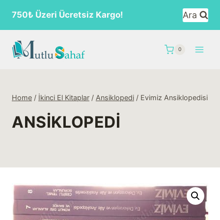
Skip
Ara
750₺ Üzeri Ücretsiz Kargo!
to
content
0
Home
/
İkinci El Kitaplar
/
Ansiklopedi
/
Evimiz Ansiklopedisi
ANSIKLOPEDI