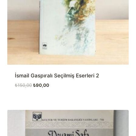
İsmail Gaspıralı Seçilmiş Eserleri 2
Orijinal
Şu
₺
150,00
₺
90,00
fiyat:
andaki
₺150,00.
fiyat:
₺90,00.