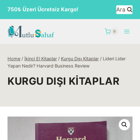
Skip
Ara
750₺ Üzeri Ücretsiz Kargo!
to
content
0
Home
/
İkinci El Kitaplar
/
Kurgu Dışı Kitaplar
/
Lideri Lider
Yapan Nedir? Harvard Business Review
KURGU DIŞI KITAPLAR