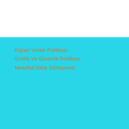
fiyat:
andaki
₺450,00.
fiyat:
₺350,00.
Kişisel Veriler Politikası
Gizlilik Ve Güvenlik Politikası
Mesafeli Satış Sözleşmesi