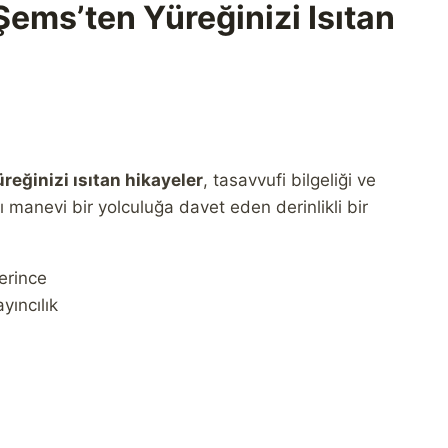
ems’ten Yüreğinizi Isıtan
eğinizi ısıtan hikayeler
, tasavvufi bilgeliği ve
rı manevi bir yolculuğa davet eden derinlikli bir
erince
ıncılık