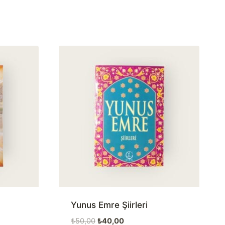
Yunus Emre Şiirleri
Orijinal
Şu
₺
50,00
₺
40,00