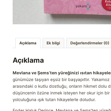
Açıklama
Ek bilgi
Değerlendirmeler (0)
Açıklama
Mevlana ve Şems’ten yüreğinizi ısıtan hikayele
günümüze taşıyan eşsiz bir başyapıttır. Yakamoz 
arasındaki o kutlu dostluğu, onların hikmet dolu dü
düşüncenin özüne inmek isteyen her okur için bi
yolculuğuna ışık tutan hikayelerle doludur.
Ender Haluk Derince, Mevlana ve Şems’ten yüreğini