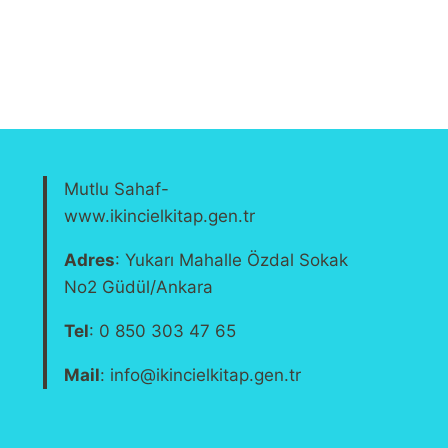
fiyat:
andaki
₺50,00.
fiyat:
₺40,00.
Mutlu Sahaf-
www.ikincielkitap.gen.tr
Adres
: Yukarı Mahalle Özdal Sokak
No2 Güdül/Ankara
Tel
: 0 850 303 47 65
Mail
: info@ikincielkitap.gen.tr