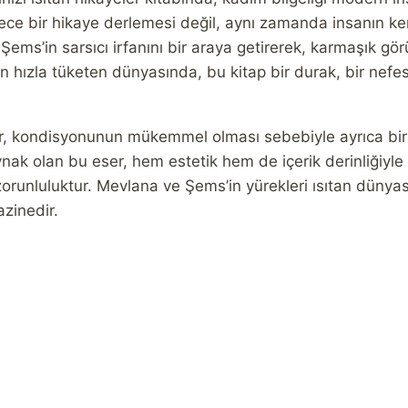
dece bir hikaye derlemesi değil, aynı zamanda insanın ke
Şems’in sarsıcı irfanını bir araya getirerek, karmaşık gö
hızla tüketen dünyasında, bu kitap bir durak, bir nefes
eser, kondisyonunun mükemmel olması sebebiyle ayrıca bi
nak olan bu eser, hem estetik hem de içerik derinliğiyle ö
 zorunluluktur. Mevlana ve Şems’in yürekleri ısıtan düny
azinedir.