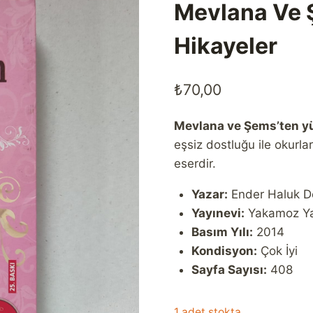
Mevlana Ve Ş
Hikayeler
₺
70,00
Mevlana ve Şems’ten yür
eşsiz dostluğu ile okurla
eserdir.
Yazar:
Ender Haluk D
Yayınevi:
Yakamoz Yay
Basım Yılı:
2014
Kondisyon:
Çok İyi
Sayfa Sayısı:
408
1 adet stokta