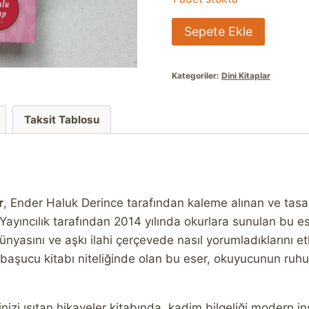
Mevlana
Sepete Ekle
Ve
Şems'ten
Kategoriler:
Dini Kitaplar
Yüreğinizi
Isıtan
Hikayeler
Taksit Tablosu
adet
r
, Ender Haluk Derince tarafından kaleme alınan ve tasavv
Yayıncılık tarafından 2014 yılında okurlara sunulan bu 
nyasını ve aşkı ilahi çerçevede nasıl yorumladıklarını etk
r başucu kitabı niteliğinde olan bu eser, okuyucunun r
zi ısıtan hikayeler kitabında, kadim bilgeliği modern in