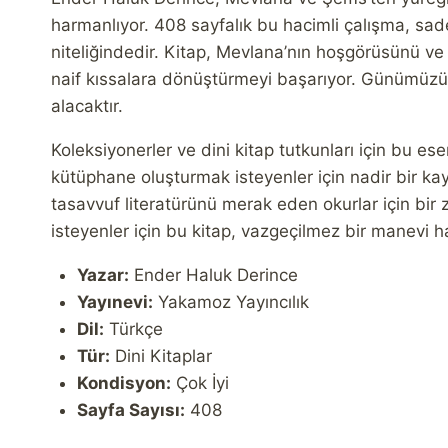
harmanlıyor. 408 sayfalık bu hacimli çalışma, sa
niteliğindedir. Kitap, Mevlana’nın hoşgörüsünü ve 
naif kıssalara dönüştürmeyi başarıyor. Günümüzün 
alacaktır.
Koleksiyonerler ve dini kitap tutkunları için bu 
kütüphane oluşturmak isteyenler için nadir bir kay
tasavvuf literatürünü merak eden okurlar için bir
isteyenler için bu kitap, vazgeçilmez bir manevi h
Yazar:
Ender Haluk Derince
Yayınevi:
Yakamoz Yayıncılık
Dil:
Türkçe
Tür:
Dini Kitaplar
Kondisyon:
Çok İyi
Sayfa Sayısı:
408