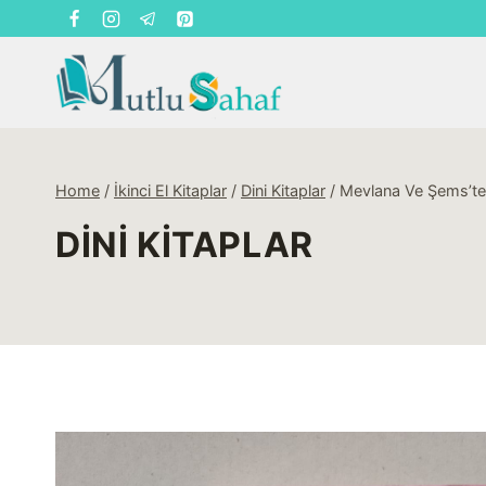
Skip
to
content
Home
/
İkinci El Kitaplar
/
Dini Kitaplar
/
Mevlana Ve Şems’ten 
DINI KITAPLAR