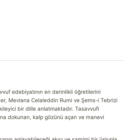
uf edebiyatının en derinlikli öğretilerini
eser, Mevlana Celaleddin Rumi ve Şems-i Tebrizi
ileyici bir dille anlatmaktadır. Tasavvufi
uhuna dokunan, kalp gözünü açan ve manevi
sanın anlayabileceği akıcı ve samimi bir üslupla