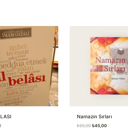
ELASI
Namazın Sırları
Orijinal
Şu
0
₺
59,00
₺
45,00