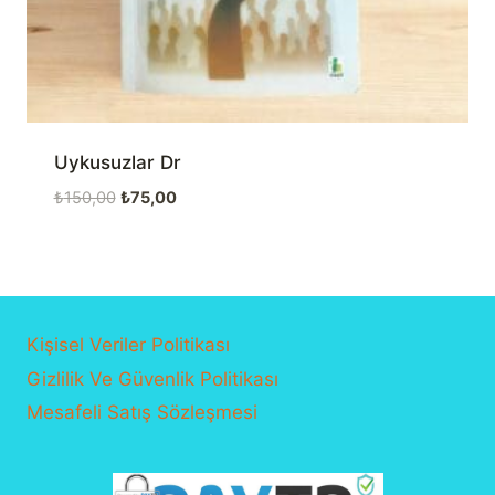
Uykusuzlar Dr
Orijinal
Şu
₺
150,00
₺
75,00
fiyat:
andaki
₺150,00.
fiyat:
₺75,00.
Kişisel Veriler Politikası
Gizlilik Ve Güvenlik Politikası
Mesafeli Satış Sözleşmesi