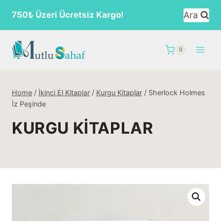
Skip
Ara
750₺ Üzeri Ücretsiz Kargo!
to
content
0
Home
/
İkinci El Kitaplar
/
Kurgu Kitaplar
/
Sherlock Holmes
İz Peşinde
KURGU KITAPLAR