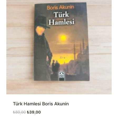
Türk Hamlesi Boris Akunin
Orijinal
Şu
₺
80,00
₺
39,00
fiyat:
andaki