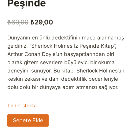
Peşinde
Orijinal
Şu
₺
60,00
₺
29,00
fiyat:
andaki
Dünyanın en ünlü dedektifinin maceralarına hoş
₺60,00.
fiyat:
geldiniz! “Sherlock Holmes İz Peşinde Kitap”,
₺29,00.
Arthur Conan Doyle’un başyapıtlarından biri
olarak gizem severlere büyüleyici bir okuma
deneyimi sunuyor. Bu kitap, Sherlock Holmes’un
keskin zekası ve dahi dedektiflik becerileriyle
dolu dolu bir dünyaya adım atmanızı sağlıyor.
1 adet stokta
Sherlock
Sepete Ekle
Holmes
İz