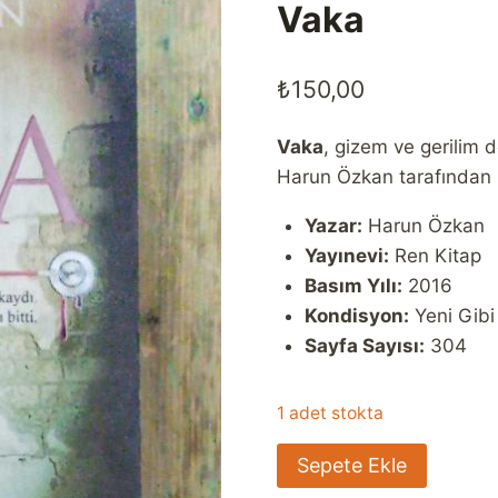
Vaka
₺
150,00
Vaka
, gizem ve gerilim d
Harun Özkan tarafından k
Yazar:
Harun Özkan
Yayınevi:
Ren Kitap
Basım Yılı:
2016
Kondisyon:
Yeni Gibi
Sayfa Sayısı:
304
1 adet stokta
Vaka
Sepete Ekle
adet