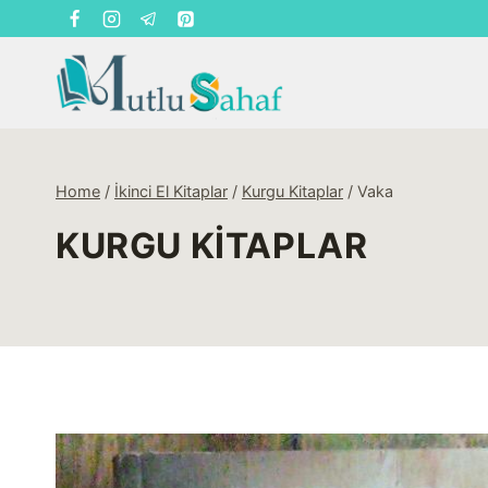
Skip
to
content
Home
/
İkinci El Kitaplar
/
Kurgu Kitaplar
/
Vaka
KURGU KITAPLAR