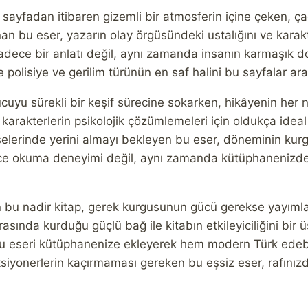
 sayfadan itibaren gizemli bir atmosferin içine çeken, ç
nan bu eser, yazarın olay örgüsündeki ustalığını ve karak
 sadece bir anlatı değil, aynı zamanda insanın karmaşık 
de polisiye ve gerilim türünün en saf halini bu sayfalar 
uyu sürekli bir keşif sürecine sokarken, hikâyenin her no
 karakterlerin psikolojik çözümlemeleri için oldukça ideal
şelerinde yerini almayı bekleyen bu eser, döneminin kurg
ce okuma deneyimi değil, aynı zamanda kütüphanenizde 
bu nadir kitap, gerek kurgusunun gücü gerekse yayımland
asında kurduğu güçlü bağ ile kitabın etkileyiciliğini bir 
u eseri kütüphanenize ekleyerek hem modern Türk edebiyat
ksiyonerlerin kaçırmaması gereken bu eşsiz eser, rafınız