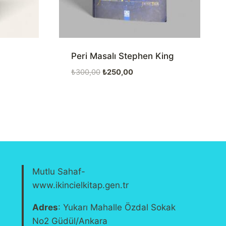
Peri Masalı Stephen King
Orijinal
Şu
₺
300,00
₺
250,00
fiyat:
andaki
₺300,00.
fiyat:
₺250,00.
Mutlu Sahaf-
www.ikincielkitap.gen.tr
Adres
: Yukarı Mahalle Özdal Sokak
No2 Güdül/Ankara