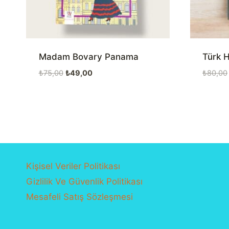
Madam Bovary Panama
Türk H
Orijinal
Şu
₺
75,00
₺
49,00
₺
80,00
fiyat:
andaki
₺75,00.
fiyat:
₺49,00.
Kişisel Veriler Politikası
Gizlilik Ve Güvenlik Politikası
Mesafeli Satış Sözleşmesi