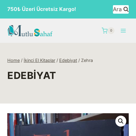
Skip
Ara
750₺ Üzeri Ücretsiz Kargo!
to
content
0
Home
/
İkinci El Kitaplar
/
Edebiyat
/
Zehra
EDEBIYAT