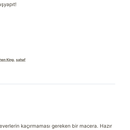
şyapıt!
phen King
,
sahaf
p severlerin kaçırmaması gereken bir macera. Hazır