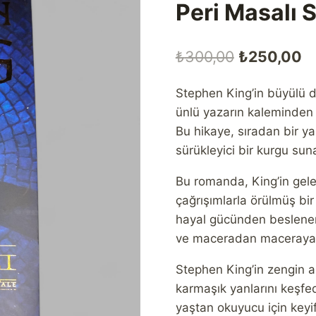
Peri Masalı 
Orijinal
Ş
₺
300,00
₺
250,00
fiyat:
a
Stephen King’in büyülü d
₺300,00.
fi
ünlü yazarın kaleminden ç
₺
Bu hikaye, sıradan bir ya
sürükleyici bir kurgu su
Bu romanda, King’in gelen
çağrışımlarla örülmüş bir
hayal gücünden beslenen
ve maceradan maceraya 
Stephen King’in zengin a
karmaşık yanlarını keşf
yaştan okuyucu için keyi