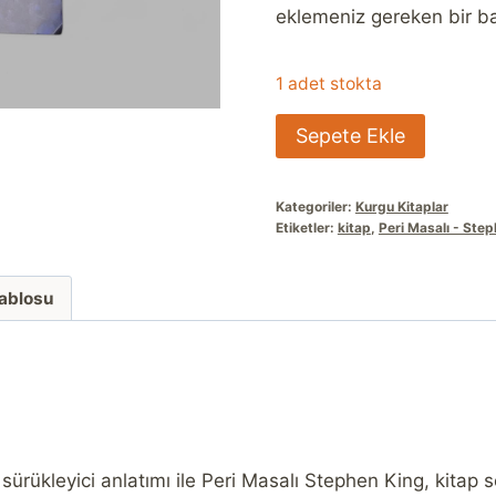
eklemeniz gereken bir ba
1 adet stokta
Peri
Sepete Ekle
Masalı
Stephen
Kategoriler:
Kurgu Kitaplar
King
Etiketler:
kitap
,
Peri Masalı - Ste
adet
Tablosu
e sürükleyici anlatımı ile Peri Masalı Stephen King, kita