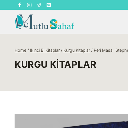
Skip
to
content
Home
/
İkinci El Kitaplar
/
Kurgu Kitaplar
/
Peri Masalı Steph
KURGU KITAPLAR