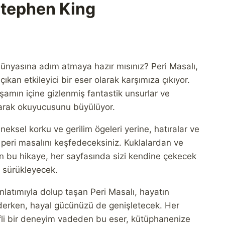
Stephen King
u
ndaki
ünyasına adım atmaya hazır mısınız? Peri Masalı,
yat:
ıkan etkileyici bir eser olarak karşımıza çıkıyor.
250,00.
şamın içine gizlenmiş fantastik unsurlar ve
narak okuyucusunu büyülüyor.
eksel korku ve gerilim ögeleri yerine, hatıralar ve
 peri masalını keşfedeceksiniz. Kuklalardan ve
 bu hikaye, her sayfasında sizi kendine çekecek
sürükleyecek.
nlatımıyla dolup taşan Peri Masalı, hayatın
ederken, hayal gücünüzü de genişletecek. Her
fli bir deneyim vadeden bu eser, kütüphanenize