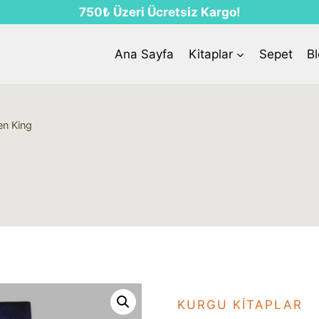
750₺ Üzeri Ücretsiz Kargo!
Ana Sayfa
Kitaplar
Sepet
B
en King
KURGU KITAPLAR