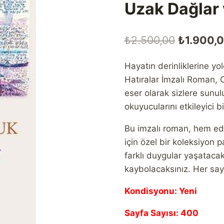
Uzak Dağlar 
Orijinal
₺
2.500,00
₺
1.900,
fiyat:
Hayatın derinliklerine y
₺2.500,0
Hatıralar İmzalı Roman, 
eser olarak sizlere sunu
okuyucularını etkileyici b
Bu imzalı roman, hem ed
için özel bir koleksiyon
farklı duygular yaşatacak
kaybolacaksınız. Her sayf
Kondisyonu: Yeni
Sayfa Sayısı: 400