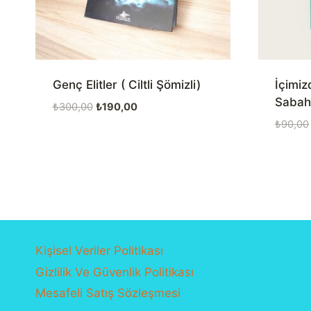
Genç Elitler ( Ciltli Şömizli)
İçimiz
Sabaha
Orijinal
Şu
₺
300,00
₺
190,00
fiyat:
andaki
₺
90,00
₺300,00.
fiyat:
₺190,00.
Kişisel Veriler Politikası
Gizlilik Ve Güvenlik Politikası
Mesafeli Satış Sözleşmesi