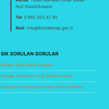
Adres
: Yukarı Mahalle Özdal Sokak
No2 Güdül/Ankara
Tel
: 0 850 303 47 65
Mail
: info@ikincielkitap.gen.tr
SIK SORULAN SORULAR
Korsan Kitap Nasıl Anlaşılır
Google Yorumuna %20 İndirim Fırsatı
Kitapların Kondisyonu Neye Göre Belirlenir