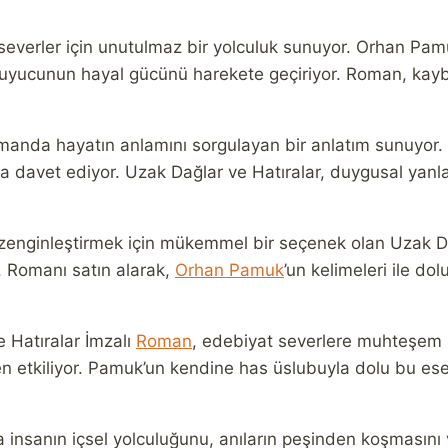
everler için unutulmaz bir yolculuk sunuyor. Orhan Pamu
e okuyucunun hayal gücünü harekete geçiriyor. Roman, kay
zamanda hayatın anlamını sorgulayan bir anlatım sunuyo
aya davet ediyor. Uzak Dağlar ve Hatıralar, duygusal yanl
enginleştirmek için mükemmel bir seçenek olan Uzak Da
r. Romanı satın alarak,
Orhan Pamuk
’un kelimeleri ile do
 Hatıralar İmzalı
Roman
, edebiyat severlere muhteşem 
 etkiliyor. Pamuk’un kendine has üslubuyla dolu bu eser, 
 insanın içsel yolculuğunu, anıların peşinden koşmasını