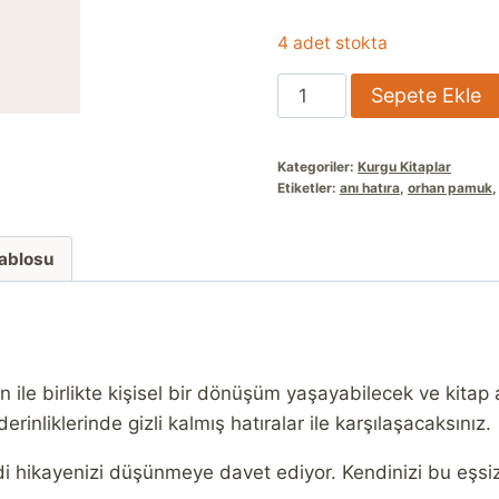
4 adet stokta
Uzak
Sepete Ekle
Dağlar
ve
Kategoriler:
Kurgu Kitaplar
Hatıralar
Etiketler:
anı hatıra
,
orhan pamuk
İmzalı
adet
Tablosu
ile birlikte kişisel bir dönüşüm yaşayabilecek ve kitap a
inliklerinde gizli kalmış hatıralar ile karşılaşacaksınız.
endi hikayenizi düşünmeye davet ediyor. Kendinizi bu eşs