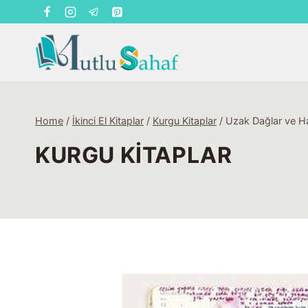
Skip
to
content
Home
/
İkinci El Kitaplar
/
Kurgu Kitaplar
/
Uzak Dağlar ve Hat
KURGU KITAPLAR