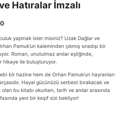
ve Hatıralar İmzalı
Şu
00
andaki
olculuk yapmak ister misiniz? Uzak Dağlar ve
0.
fiyat:
Orhan Pamuk’un kaleminden çıkmış sıradışı bir
₺1.900,00.
luyor. Roman, unutulmaz anılar eşliğinde,
ir hikaye ile buluşturuyor.
ebi bir hazine hem de Orhan Pamuk’un hayranları
 parçasıdır. Hayal gücünüzü serbest bırakacak ve
 olan bu kitabı okurken, tarih ve anılar arasında
asında yeni bir keşif sizi bekliyor!