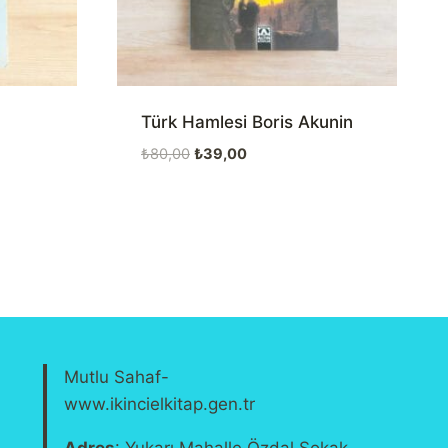
Türk Hamlesi Boris Akunin
Orijinal
Şu
₺
80,00
₺
39,00
fiyat:
andaki
₺80,00.
fiyat:
₺39,00.
Mutlu Sahaf-
www.ikincielkitap.gen.tr